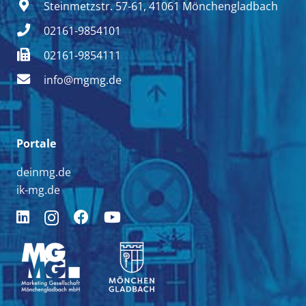
Steinmetzstr. 57-61, 41061 Mönchengladbach
02161-9854101
02161-9854111
info@mgmg.de
Portale
deinmg.de
ik-mg.de