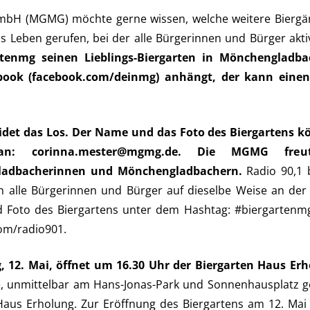
mbH (MGMG) möchte gerne wissen, welche weitere Biergärt
ins Leben gerufen, bei der alle Bürgerinnen und Bürger a
tenmg seinen Lieblings-Biergarten in Mönchengladba
book (facebook.com/deinmg) anhängt, der kann einen
idet das Los. Der Name und das Foto des Biergartens k
n: corinna.mester@mgmg.de. Die MGMG freut
adbacherinnen und Mönchengladbachern.
Radio 90,1 
n alle Bürgerinnen und Bürger auf dieselbe Weise an der 
Foto des Biergartens unter dem Hashtag: #biergartenmg
om/radio901.
, 12. Mai, öffnet um 16.30 Uhr der Biergarten Haus Erh
e, unmittelbar am Hans-Jonas-Park und Sonnenhausplatz ge
Haus Erholung. Zur Eröffnung des Biergartens am 12. Mai 