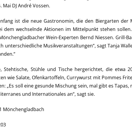
. Mai DJ André Vossen.
enfang ist die neue Gastronomin, die den Biergarten der
ei dem wechselnde Aktionen im Mittelpunkt stehen sollen
Mönchengladbacher Wein-Experten Bernd Niessen. Grill-B
h unterschiedliche Musikveranstaltungen“, sagt Tanja Walle
handen.“
 Stehtische, Stühle und Tische hergerichtet, die etwa 2
n wie Salate, Ofenkartoffeln, Currywurst mit Pommes Frites
n: „Es soll eine gesunde Mischung sein, mal gibt es Tapas,
terranes und Internationales an“, sagt sie.
061 Mönchengladbach
203